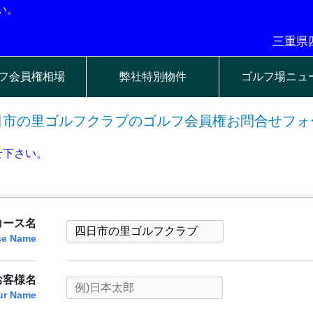
い。
三重県四
フ会員権相場
弊社特別物件
ゴルフ場ニュ
日市の里ゴルフクラブのゴルフ会員権お問合せフォ
せ下さい。
コース名
se Name
お客様名
ur Name