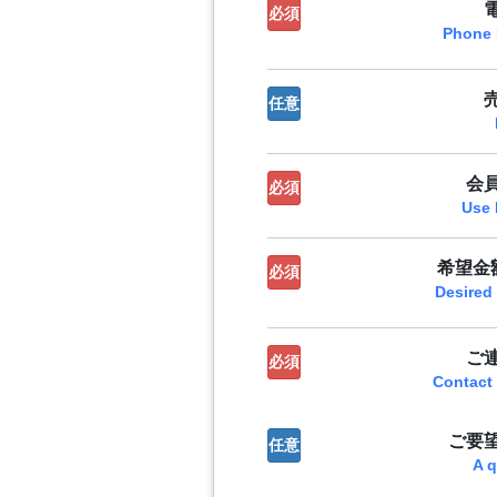
必須
Phone
任意
会
必須
Use 
希望金額
必須
Desired
ご
必須
Contact
ご要
任意
A q