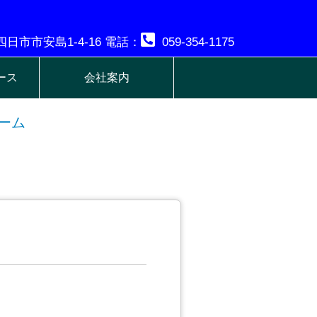
日市市安島1-4-16 電話：
059-354-1175
ース
会社案内
ーム