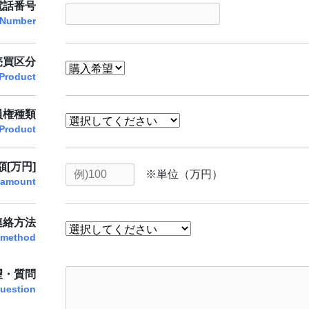
電話番号
 Number
売買区分
Product
員権種類
Product
[万円]
※単位（万円）
 amount
連絡方法
 method
望・質問
uestion