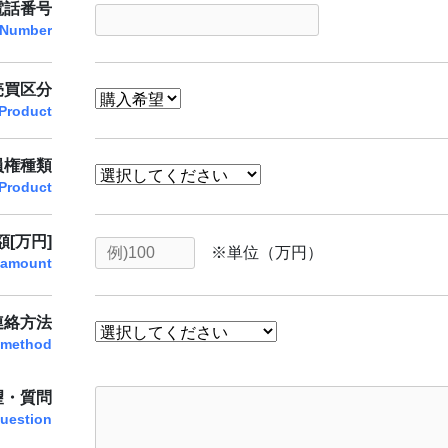
電話番号
 Number
売買区分
Product
員権種類
Product
[万円]
※単位（万円）
 amount
連絡方法
 method
望・質問
uestion