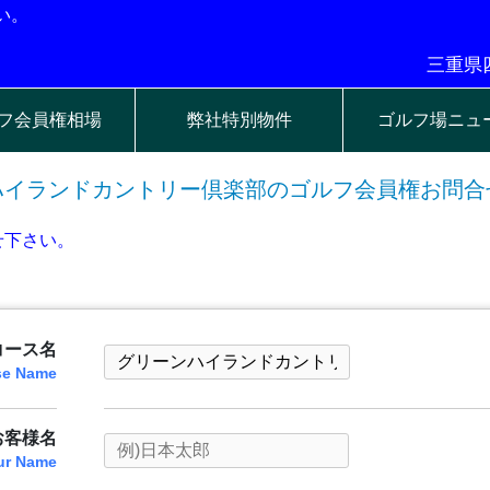
い。
三重県四
フ会員権相場
弊社特別物件
ゴルフ場ニュ
ハイランドカントリー倶楽部のゴルフ会員権お問合
せ下さい。
コース名
se Name
お客様名
ur Name