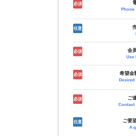
必須
Phone
任意
会
必須
Use 
希望金額
必須
Desired
ご
必須
Contact
ご要
任意
A q