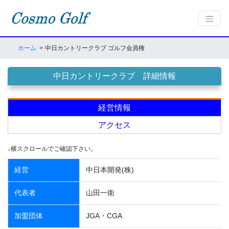
ホーム
中日カントリークラブ ゴルフ会員権
中日カントリークラブ 詳細情報
経営情報
アクセス
↓横スクロールでご確認下さい。
経営
中日本開発(株)
代表者
山田一衛
加盟団体
JGA・CGA