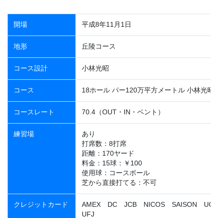
開場
平成8年11月1日
地形
丘陵コース
コース設計
小林光昭
コース
18ホール パー120万平方メートル 小林光昭
コースレート
70.4（OUT・IN・ベント）
練習場
あり
打席数：8打席
距離：170ヤード
料金：15球：￥100
使用球：コースボール
芝から直接打てる：不可
クレジットカード
AMEX DC JCB NICOS SAISON UC
UFJ